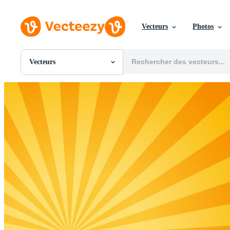
Vecteurs
Photos
Vecteurs
Toutes Images
Photos
PNGs
PSDs
SVGs
Modèles
Vecteurs
Vidéos
Motion graphics
Images Éditoriales
Événements Éditoriaux