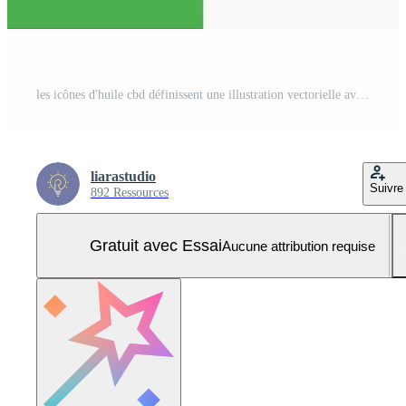
les icônes d'huile cbd définissent une illustration vectorielle avec un style de ligne d'icône solide. concept de goutte de cannabis de teinture. icône de trait modifiable sur fond isolé pour la conception Web, l'infographie et l'application mobile ui. Vecteur Pro et SVG Pro
liarastudio
Suivre
892 Ressources
Gratuit avec Essai
Aucune attribution requise