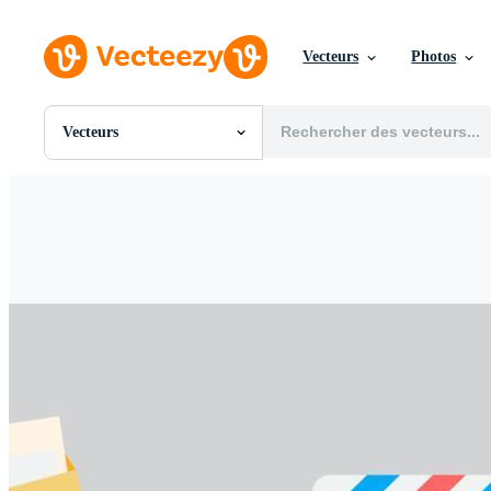
Vecteurs
Photos
Vecteurs
Toutes Images
Photos
PNGs
PSDs
SVGs
Modèles
Vecteurs
Vidéos
Motion graphics
Images Éditoriales
Événements Éditoriaux