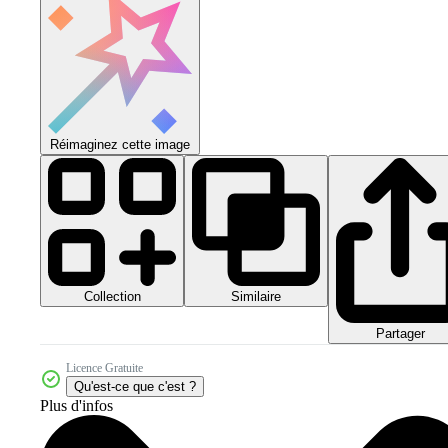
Réimaginez cette image
Collection
Similaire
Partager
Licence Gratuite
Qu'est-ce que c'est ?
Plus d'infos