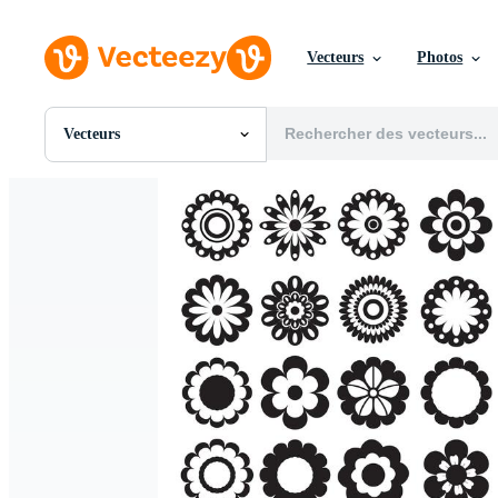
Vecteurs
Photos
Vecteurs
Toutes Images
Photos
PNGs
PSDs
SVGs
Modèles
Vecteurs
Vidéos
Motion graphics
Images Éditoriales
Événements Éditoriaux