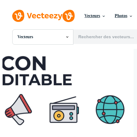
Vecteurs
Photos
Vecteurs
Toutes Images
Photos
PNGs
PSDs
SVGs
Modèles
Vecteurs
Vidéos
Motion graphics
Images Éditoriales
Événements Éditoriaux