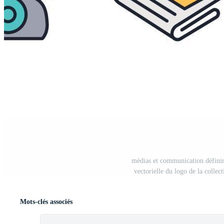
médias et communication définir 
vectorielle du logo de la colle
Mots-clés associés