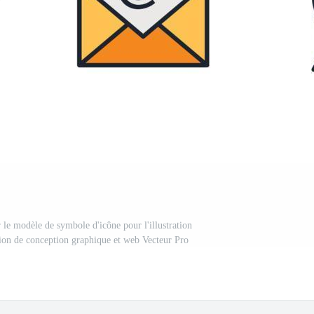
le modèle de symbole d'icône pour l'illustration
ction de conception graphique et web Vecteur Pro