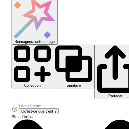
Réimaginez cette image
Collection
Similaire
Partager
Licence Gratuite
Qu'est-ce que c'est ?
Plus d'infos