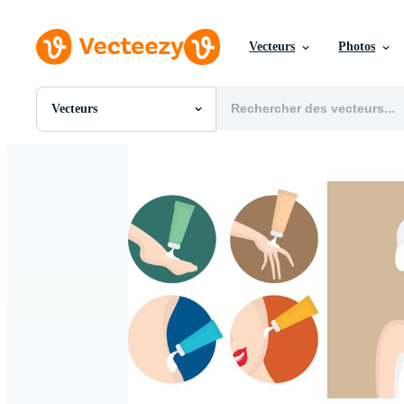
Vecteurs
Photos
Vecteurs
Toutes Images
Photos
PNGs
PSDs
SVGs
Modèles
Vecteurs
Vidéos
Motion graphics
Images Éditoriales
Événements Éditoriaux