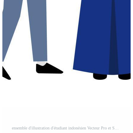
ensemble d'illustration d'étudiant indonésien Vecteur Pro et SVG Pro