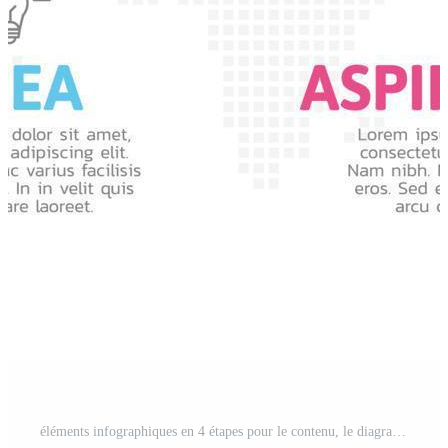
éléments infographiques en 4 étapes pour le contenu, le diagramme, l'organigramme, les étapes, les pièces, la chronologie, le flux de travail, le graphique. Vecteur Gratuit et SVG Gratuit