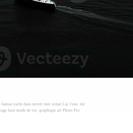
le bateau yacht dans ouvert mer océan Lac l'eau. été
yage luxe mode de vie. graphique art Photo Pro