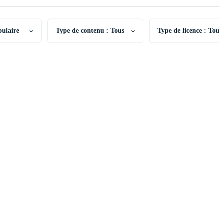
pulaire
Type de contenu : Tous
Type de licence : To