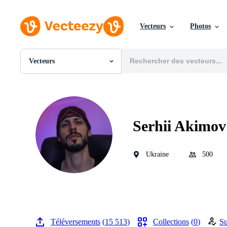
Vecteurs
Photos
Vecteurs
Toutes Images
Photos
PNGs
PSDs
SVGs
Serhii Akimov
Modèles
Vecteurs
Vidéos
Ukraine
500
Motion graphics
Images Éditoriales
Événements Éditoriaux
Téléversements
15 513
Collections
0
Su