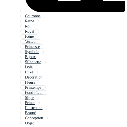
Couronne
Reine
Roi
Royal
Icône
Vecteur
Princesse
Symbole
Bijoux
Silhouette
Isolé
Luxe
Décoration
Fleurs
Printemps
Fond Fleur
Signe
Prince
Illustration
Beauté
Conception
Objet