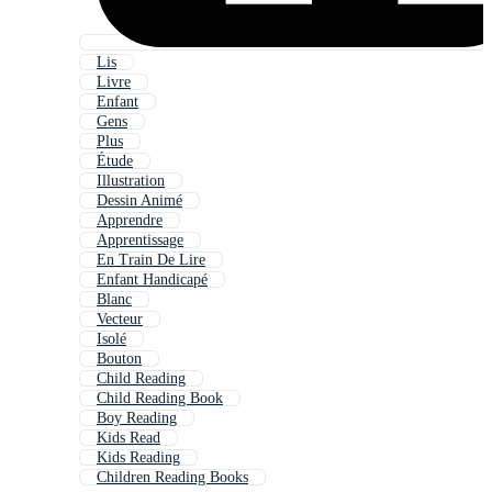
Lis
Livre
Enfant
Gens
Plus
Étude
Illustration
Dessin Animé
Apprendre
Apprentissage
En Train De Lire
Enfant Handicapé
Blanc
Vecteur
Isolé
Bouton
Child Reading
Child Reading Book
Boy Reading
Kids Read
Kids Reading
Children Reading Books