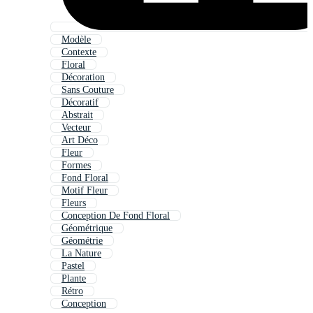
Modèle
Contexte
Floral
Décoration
Sans Couture
Décoratif
Abstrait
Vecteur
Art Déco
Fleur
Formes
Fond Floral
Motif Fleur
Fleurs
Conception De Fond Floral
Géométrique
Géométrie
La Nature
Pastel
Plante
Rétro
Conception