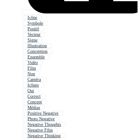
Icône
Symbole
Positif
Vecteur
Signe
Illustration
Conception
Ensemble
Vidéo
Film
Non
Caméra
Icônes
Oui
Correct
Concept
Médias
Positive Negative
Photo Negative
Negative Thoughts
Negative Film
Negative Thinking