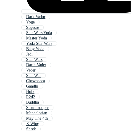
Dark Vador
Yoga
Sagesse
Star Wars Yoda
Master Yoda
Yoda Star Wars
Baby Yoda
Jedi
Star Wars
Darth Vader
Vader
Star War
Chewbacca
Gandhi
Hulk
R2d2
Buddha
Stormtrooper
Mandalorian
May The 4th
X Wing
Shrek