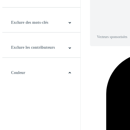
Horizontal
Verticale
Carré
Panoramique
Exclure des mots-clés
Vecteurs sponsorisées
Exclure les contributeurs
Couleur