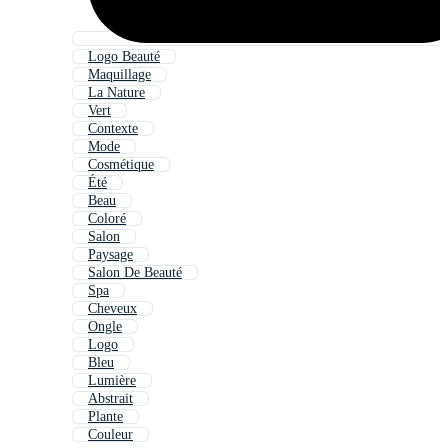
Logo Beauté
Maquillage
La Nature
Vert
Contexte
Mode
Cosmétique
Été
Beau
Coloré
Salon
Paysage
Salon De Beauté
Spa
Cheveux
Ongle
Logo
Bleu
Lumière
Abstrait
Plante
Couleur