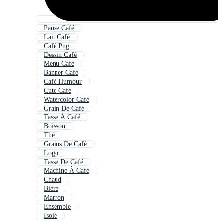
Pause Café
Lait Café
Café Png
Dessin Café
Menu Café
Banner Café
Café Humour
Cute Café
Watercolor Café
Grain De Café
Tasse À Café
Boisson
Thé
Grains De Café
Logo
Tasse De Café
Machine À Café
Chaud
Bière
Marron
Ensemble
Isolé