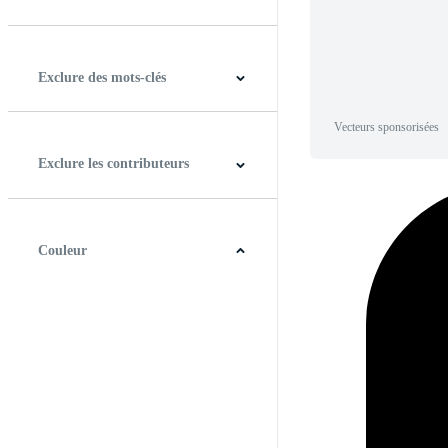
Horizontal
Verticale
Carré
Panoramique
Exclure des mots-clés
Vecteurs sponsorisées
Exclure les contributeurs
Couleur