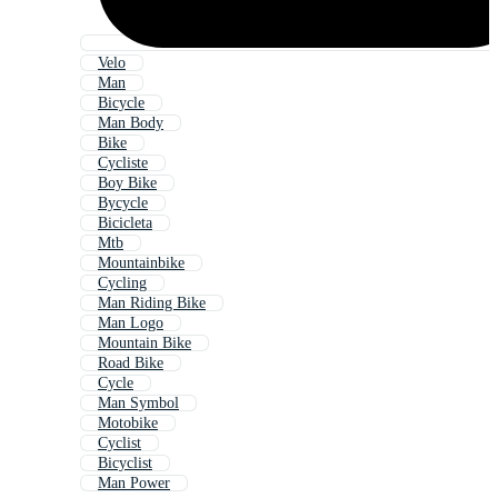
Velo
Man
Bicycle
Man Body
Bike
Cycliste
Boy Bike
Bycycle
Bicicleta
Mtb
Mountainbike
Cycling
Man Riding Bike
Man Logo
Mountain Bike
Road Bike
Cycle
Man Symbol
Motobike
Cyclist
Bicyclist
Man Power