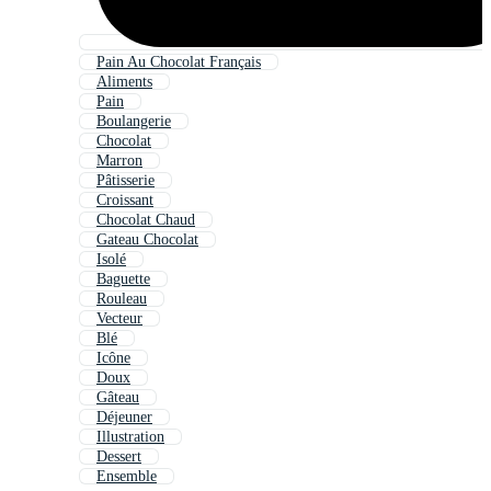
Pain Au Chocolat Français
Aliments
Pain
Boulangerie
Chocolat
Marron
Pâtisserie
Croissant
Chocolat Chaud
Gateau Chocolat
Isolé
Baguette
Rouleau
Vecteur
Blé
Icône
Doux
Gâteau
Déjeuner
Illustration
Dessert
Ensemble