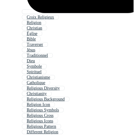
Croix Religieux
Religion
Christian
Église
Bible
Traverser
Jésus
Traditionnel
Dieu
Symbole
Spirituel
Christianisme
Catholique
Religious Diversity
Christianity
Religious Background
Religion Icon
Religious Symbols
Religious Cross
Religious Icons
Religious Pattern
Different Religion