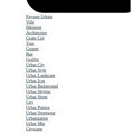
Paysage Urbain
Ville
Bâtiment
Architecture
Gratte Ciel
Tour
Grunge
Rue
Graffiti
Urban City
Urban Style
Urban Landscape
Urban Icon
Urban Background
Urban Skyline
Urban Street
City
Urban Pattern
Urban Streetwear
Urbanization
Urban Map
Cityscape