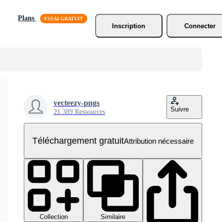
Plans
Inscription
Connecter
vecteezy-pngs
Suivre
21 389 Ressources
Téléchargement gratuit
Attribution nécessaire
Collection
Similaire