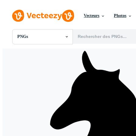
Vecteurs
Photos
PNGs
Toutes Images
Photos
PNGs
PSDs
SVGs
Modèles
Vecteurs
Vidéos
Motion graphics
Images Éditoriales
Événements Éditoriaux