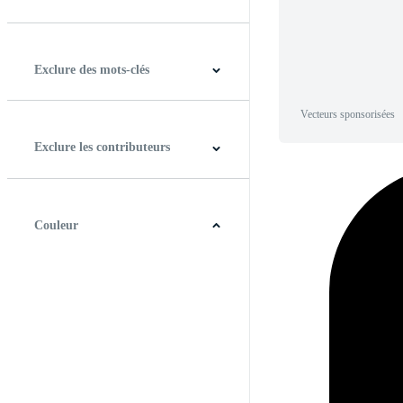
Horizontal
Verticale
Carré
Panoramique
Exclure des mots-clés
Vecteurs sponsorisées
Exclure les contributeurs
Couleur