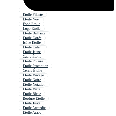
Étoile Filante
Étoile Noel
Fond Étoile
Logo Étoile
Étoile Brillante
Étoile Dorée
Icône Étoile
Étoile Enfant
Étoile Jaune
Cadre Étoile
Étoile Polaire
Étoile Promotion
Cercle Étoile
Étoile Vintage
Étoile Noire
Étoile Notation
Étoile Verte
Étoile Bleue
Bordure Étoile
Étoile Juive
Étoile Arrondie
Étoile Arabe