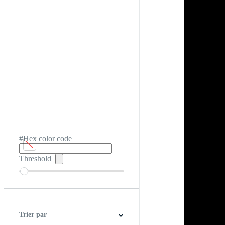
#Hex color code
Threshold
Trier par