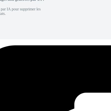
é par IA pour supprimer les
ats.