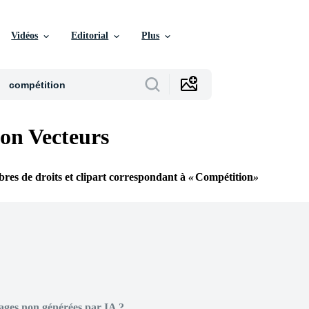
Vidéos
Editorial
Plus
on Vecteurs
ibres de droits et clipart correspondant à
Compétition
ages non générées par IA ?