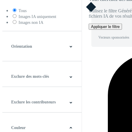
Utilisez le filtre Génér
Tous
fichiers IA de vos résult
Images IA uniquement
Images non IA
Appliquer le filtre
Vecteurs sponsorisées
Orientation
Horizontal
Verticale
Carré
Panoramique
Exclure des mots-clés
Exclure les contributeurs
Couleur