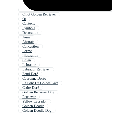
Chiot Golden Retriever
Or
Contexte
Symbole
Décoration
Jaune
Abstrait
Conception
Forme
Illustration
Chien
Labrador
Labrador Retriever
Fond Doré
Couronne Dorée
Le Pont Du Golden Gate
Cadre Doré
Golden Retriever Dog
Retriever
Yellow Labrador
Golden Doodle
Golden Doodle Dog