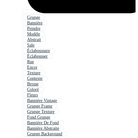
Grunge
Bannière
Peindre
Modèle
Abstrait
Sale
Éclaboussure
Éclabousser
Rue
Encre
Texture
Contexte
Brosse
Coloré
Fleurs
Bannière Vintage
Grunge Frame
Grunge Texture
Fond Grunge
Bannière De Fond
Bannière Abstraite
Grunge Background