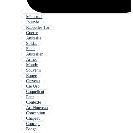
Mémorial
Journée
Rappelles Toi
Guerre
Australie
Soldat
Fleur
Australien
Armée
Monde
Souvenir
Rouge
Cerveau
Clé Usb
Coquelicot
Peur
Contexte
Art Nouveau
Conception
Chapeau
Concept
Badge