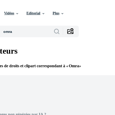
Vidéos
Editorial
Plus
teurs
res de droits et clipart correspondant à
Omra
ages non générées par IA ?