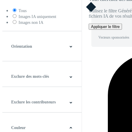
Utilisez le filtre Génér
Tous
fichiers IA de vos résult
Images IA uniquement
Images non IA
Appliquer le filtre
Vecteurs sponsorisées
Orientation
Horizontal
Verticale
Carré
Panoramique
Exclure des mots-clés
Exclure les contributeurs
Couleur