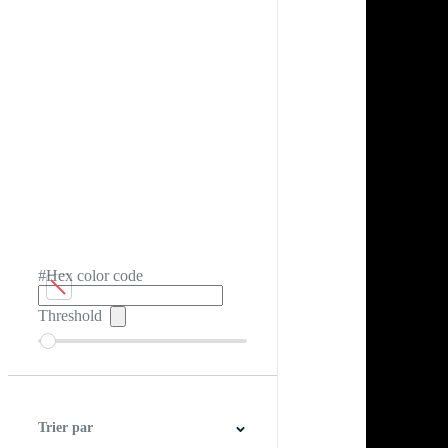
#Hex color code
Threshold
Trier par