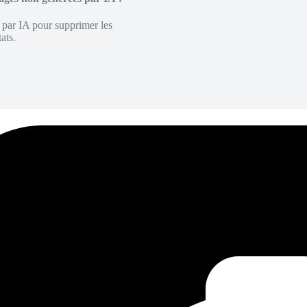
é par IA pour supprimer les
ats.