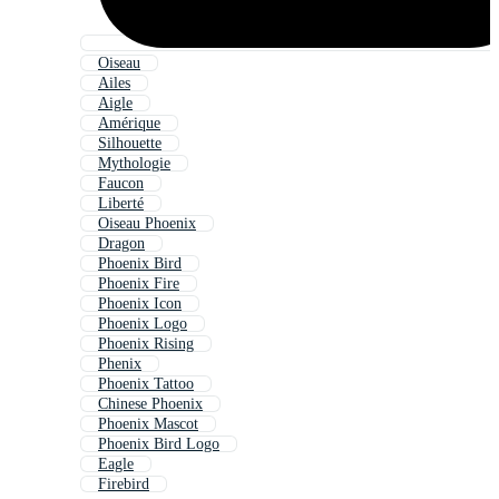
Oiseau
Ailes
Aigle
Amérique
Silhouette
Mythologie
Faucon
Liberté
Oiseau Phoenix
Dragon
Phoenix Bird
Phoenix Fire
Phoenix Icon
Phoenix Logo
Phoenix Rising
Phenix
Phoenix Tattoo
Chinese Phoenix
Phoenix Mascot
Phoenix Bird Logo
Eagle
Firebird