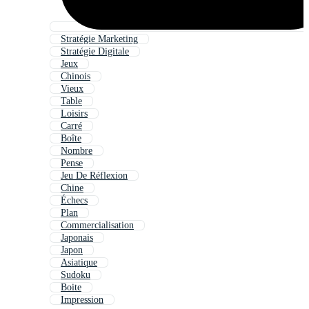
Stratégie Marketing
Stratégie Digitale
Jeux
Chinois
Vieux
Table
Loisirs
Carré
Boîte
Nombre
Pense
Jeu De Réflexion
Chine
Échecs
Plan
Commercialisation
Japonais
Japon
Asiatique
Sudoku
Boite
Impression