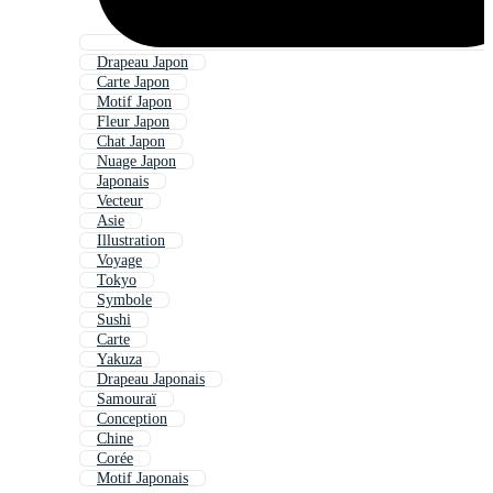
Drapeau Japon
Carte Japon
Motif Japon
Fleur Japon
Chat Japon
Nuage Japon
Japonais
Vecteur
Asie
Illustration
Voyage
Tokyo
Symbole
Sushi
Carte
Yakuza
Drapeau Japonais
Samouraï
Conception
Chine
Corée
Motif Japonais