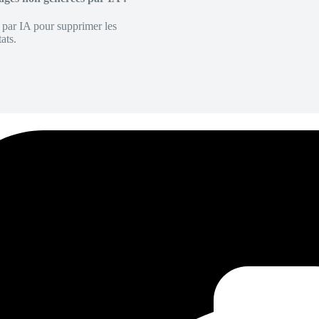
é par IA pour supprimer les
ats.