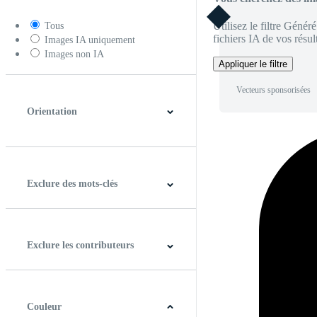
Utilisez le filtre Génér
Tous
fichiers IA de vos résult
Images IA uniquement
Images non IA
Appliquer le filtre
Vecteurs sponsorisées
Orientation
Horizontal
Verticale
Carré
Panoramique
Exclure des mots-clés
Exclure les contributeurs
Couleur