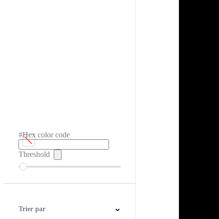
#Hex color code
Threshold
Trier par