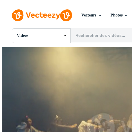
Vecteurs
Photos
Vidéos
Toutes Images
Photos
PNGs
PSDs
SVGs
Modèles
Vecteurs
Vidéos
Motion graphics
Images Éditoriales
Événements Éditoriaux