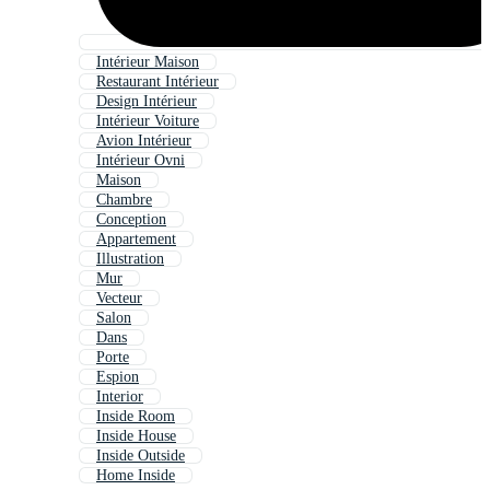
Intérieur Maison
Restaurant Intérieur
Design Intérieur
Intérieur Voiture
Avion Intérieur
Intérieur Ovni
Maison
Chambre
Conception
Appartement
Illustration
Mur
Vecteur
Salon
Dans
Porte
Espion
Interior
Inside Room
Inside House
Inside Outside
Home Inside