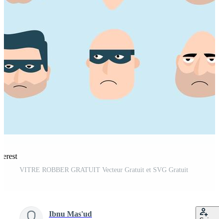
terest
VITRE ROBBER GRATUIT Vecteur Gratuit et SVG Gratuit
Ibnu Mas'ud