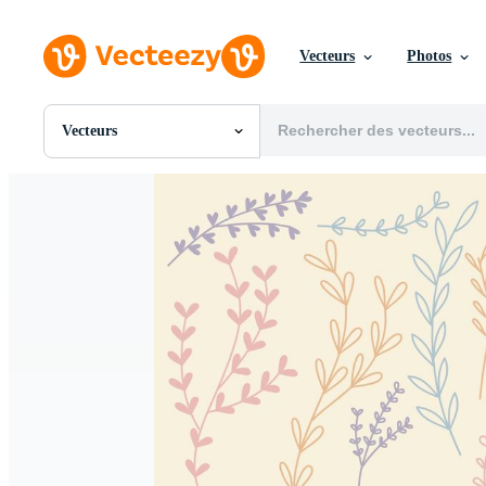
Vecteurs
Photos
Vecteurs
Toutes Images
Photos
PNGs
PSDs
SVGs
Modèles
Vecteurs
Vidéos
Motion graphics
Images Éditoriales
Événements Éditoriaux