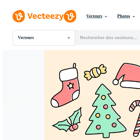
Vecteurs
Photos
Vecteurs
Toutes Images
Photos
PNGs
PSDs
SVGs
Modèles
Vecteurs
Vidéos
Motion graphics
Images Éditoriales
Événements Éditoriaux