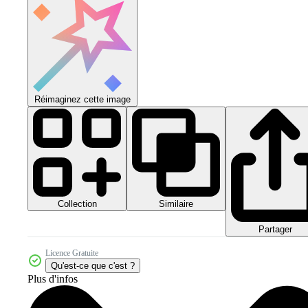
Réimaginez cette image
Collection
Similaire
Partager
Licence Gratuite
Qu'est-ce que c'est ?
Plus d'infos