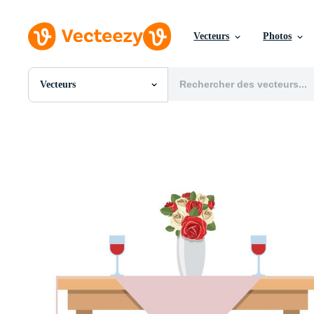
Vecteurs
Photos
Vecteurs
Toutes Images
Photos
PNGs
PSDs
SVGs
Modèles
Vecteurs
Vidéos
Motion graphics
Images Éditoriales
Événements Éditoriaux