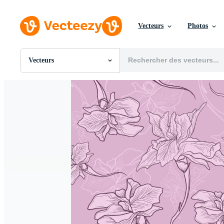
Vecteurs
Photos
Vecteurs
Toutes Images
Photos
PNGs
PSDs
SVGs
Modèles
Vecteurs
Vidéos
Motion graphics
Images Éditoriales
Événements Éditoriaux