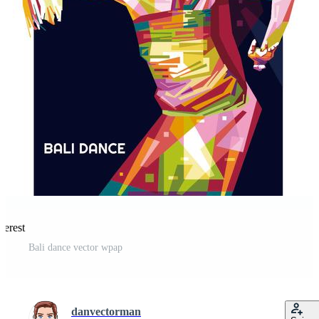
terest
Bali dance vector wpap
danvectorman