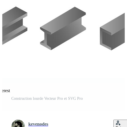
terest
Construction lourde Vecteur Pro et SVG Pro
kevenodes