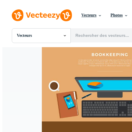
Vecteurs
Photos
Vecteurs
Toutes Images
Photos
PNGs
PSDs
SVGs
Modèles
Vecteurs
Vidéos
Motion graphics
Images Éditoriales
Événements Éditoriaux