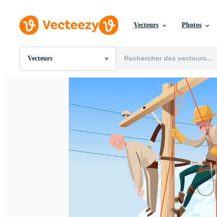
Vecteurs
Photos
Vecteurs
Toutes Images
Photos
PNGs
PSDs
SVGs
Modèles
Vecteurs
Vidéos
Motion graphics
Images Éditoriales
Événements Éditoriaux