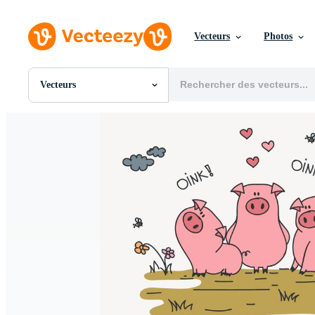
Vecteurs
Photos
Vecteurs
Toutes Images
Photos
PNGs
PSDs
SVGs
Modèles
Vecteurs
Vidéos
Motion graphics
Images Éditoriales
Événements Éditoriaux